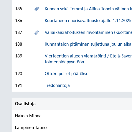
185
Kunnan sekä Tommi ja Aliina Tohnin välinen 
186
Kuortaneen nuorisovaltuusto ajalle 1.11.202
187
Väliaikaisrahoituksen myöntäminen (Kuortane
188
Kunnantalon pitäminen suljettuna joulun aik
189
Vierteentien alueen viemäröinti / Etelä-Savon
toimenpidepyyntöön
190
Ottokelpoiset päätökset
191
Tiedonantoja
Osallistuja
Hakola Minna
Lampinen Tauno