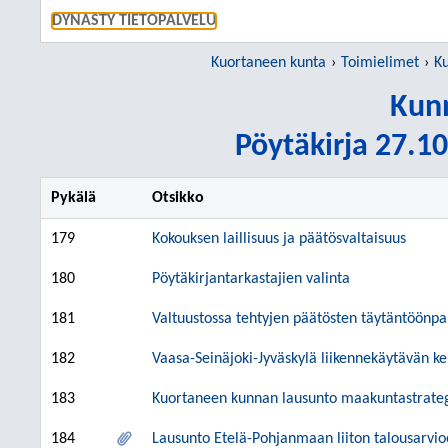
SIIRRY S
DYNASTY TIETOPALVELU
Kuortaneen kunta
Toimielimet
Ku
Kunn
Pöytäkirja 27.10
Pykälä
Otsikko
179
Kokouksen laillisuus ja päätösvaltaisuus
180
Pöytäkirjantarkastajien valinta
181
Valtuustossa tehtyjen päätösten täytäntöönp
182
Vaasa-Seinäjoki-Jyväskylä liikennekäytävän 
183
Kuortaneen kunnan lausunto maakuntastrateg
184
Lausunto Etelä-Pohjanmaan liiton talousarvi