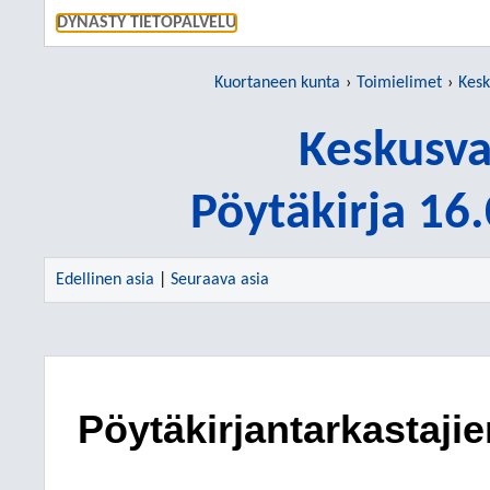
SIIRRY S
DYNASTY TIETOPALVELU
Kuortaneen kunta
Toimielimet
Kesk
Keskusva
Pöytäkirja 16
Edellinen asia
|
Seuraava asia
Pöytäkirjantarkastajie